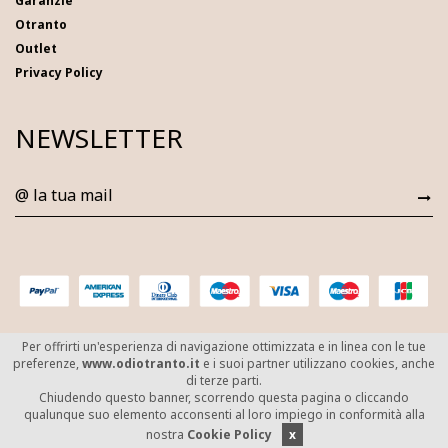
Garanzie
Otranto
Outlet
Privacy Policy
NEWSLETTER
Per offrirti un'esperienza di navigazione ottimizzata e in linea con le tue
preferenze,
www.odiotranto.it
e i suoi partner utilizzano cookies, anche
© Copyright 2026/2027 O di Otranto - Corso
di terze parti.
Garibaldi, 37 - 73028 - Otranto(LE) - P.IVA
Chiudendo questo banner, scorrendo questa pagina o cliccando
02967820750
qualunque suo elemento acconsenti al loro impiego in conformità alla
Supported by Moviweb
nostra
Cookie Policy