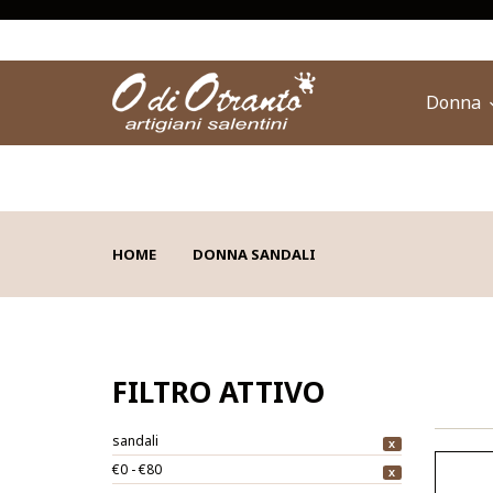
Donna
HOME
DONNA SANDALI
FILTRO ATTIVO
sandali
X
€0 - €80
X